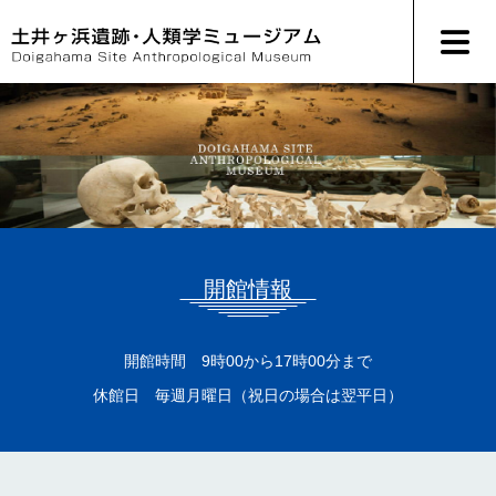
ペ
メ
ー
ニ
ジ
ュ
の
ー
先
を
頭
飛
で
ば
す
し
。
て
本
文
へ
開館情報
開館時間 9時00から17時00分まで
休館日 毎週月曜日（祝日の場合は翌平日）
本
文