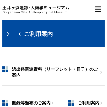
ペ
メ
ー
ニ
ジ
ュ
の
ー
先
を
本
頭
飛
文
で
ば
ご利用案内
す
し
。
て
本
文
へ
浜出祭関連資料（リーフレット・冊子）のご
案内
図録等頒布のご案内
ご利用案内