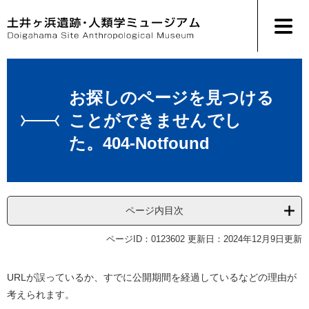
ペ
メ
ー
ニ
ジ
ュ
の
ー
先
を
本
頭
飛
文
で
ば
お探しのページを見つける
す
し
ことができませんでし
。
て
本
た。404-Notfound
文
へ
ページ内目次
ページID：0123602
更新日：2024年12月9日更新
URLが誤っているか、すでに公開期間を経過しているなどの理由が
考えられます。